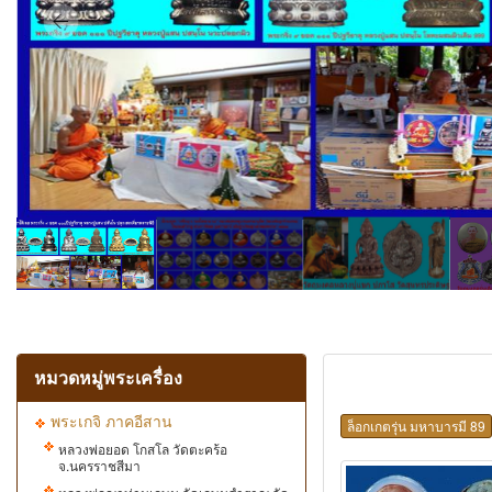
หมวดหมู่พระเครื่อง
พระเกจิ ภาคอีสาน
ล็อกเกตรุ่น มหาบารมี 89
หลวงพ่อยอด​ โก​สโล​ วัด​ตะคร้อ
จ.นครราชสีมา