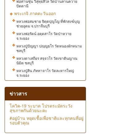
พ่อท่านซุ่น วิสุทฺธสีโล วัดบ้านลานควาย
ปัตตานี
พระเกจิ ภาคตะวันออก
หลวงพ่อสมชาย​ จิตฺตปุญโญ ที่พักสงฆ์บุญ​
ช่วย​อุดม จ.ปราจีนบุรี
หลวงพ่อรัตน์ อตฺตสาโร วัดป่าหวาย
จ.ระยอง
หลวงปู่ปัญญา ปญฺญธโร วัดหนองผักหนาม
ชลบุรี
หลวงตาเสถียร สจฺจวโร วัดเขาดินญาณ
นิมิต ชลบุรี
หลวงปู่สิน​ ภัททาจาโร​ วัดละหารใหญ่
จ.ระยอง
ข่าวสาร
โควิค-19 ระบาด โปรดระมัดระวัง
สุขภาพกันด้วยนะคะ
#อยู่บ้าน หยุดเชื้อเพื่อชาติและทุกคนที่อยู่
รอบตัวคุณ