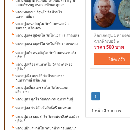
หลวงพ่อญาท่านเกษม วัดเกษมสำราญ วัด
เกษมสำราญ ตระการพืชผล อุบลฯ
หลวงพ่อคูณ ปริสุทฺโธ วัดบ้านไร่
นครราชสีมา
หลวงปู่แสน ปสนฺโน วัดบ้านหนองจิก
ขุนหาญ ศรีสะเกษ
ล็อกเกตรุ่น มหามงค
หลวงปู่แสง​ สุมังคโล วัดโพนงาม จ.สกลนคร
ฉากฟ้าเบอร์ ๑
หลวงปู่แสง​ จน​ฺ​สวํโส​ วัดโพธิ์ชัย จ.นครพนม
ราคา 500 บาท
หลวงปู่แก้ว สนฺตจิตฺโต วัดบ้านถนนกระสัง
บุรีรัมย์
ใส่ตะกร้า
หลวงปู่เหลือง ฉนฺทาคโม วัดกระดึงทอง
บุรีรัมย์
หลวงปู่เพ็ง จนฺทรํสี วัดบ้านละทาย
กันทรารมย์ ศรีสะเกษ
หลวงปู่เกลี้ยง เตชธมฺโม วัดโนนแกด
ศรีสะเกษ
(current)
1
หลวงปู่หา​ สุภ​โร​ วัด​สักกะ​วัน จ.กาฬสินธุ์
หลวงปู่สอ ขันติโก วัดโพธิ์ศรี นครพนม
1 หน้า 3 รายการ
หลวงปู่พวง ธมฺมสาโร วัดเทพนรสิงห์ อ.เมือง
บุรีรัมย์
หลวงปู่ปั่น​ สมาหิโต​ วัดป่า​บ้าน​ถ​่​อน​พัฒนา