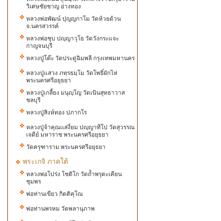
วิเศษชัยชาญ อ่างทอง
หลวงพ่อพัฒน์​ ปุ​ญ​ญ​กา​โม​ วัด​ห้วย​ด้วน
จ.นครสวรรค์
หลวงพ่อชุบ ปญฺญาวุโธ วัดวังกระแจะ
กาญจนบุรี
หลวงปู่โต๊ะ วัดประดู่ฉิมพลี กรุงเทพมหานคร
หลวงปู่แสวง ภทฺรธมฺโม วัดโพธิ์ผักไห่
พระนครศรีอยุธยา
หลวงปู่เกลี้ยง มนุญฺโญ วัดเนินสุทธาวาส
ชลบุรี
หลวงปู่สิงห์ทอง ปภากโร
หลวงปู่จ้าคุณเเสงี่ยม ปญฺญาทีโป วัดสุวรรณ
เจดีย์ มหาราช พระนครศรีอยุธยา
วัดครุฑาราม พระนครศรีอยุธยา
พระเกจิ ภาคใต้
หลวงพ่อโปร่ง โชติโก วัดถ้ำพรุตะเคียน
ชุมพร
พ่อท่านเขียว กิตติคุโณ
พ่อท่านพรหม วัดพลานุภาพ