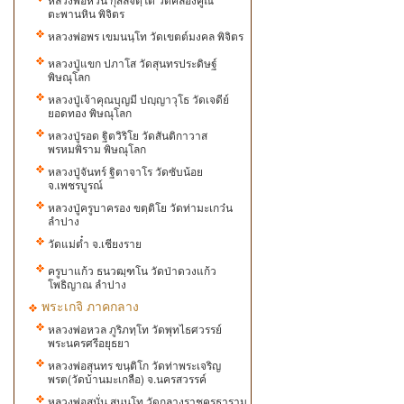
ตะพานหิน พิจิตร
หลวงพ่อพร เขมนนฺโท วัดเขตต์มงคล พิจิตร
หลวงปู่แขก ปภาโส วัดสุนทรประดิษฐ์
พิษณุโลก
หลวงปู่เจ้าคุณบุญมี ปญฺญาวุโธ วัดเจดีย์
ยอดทอง พิษณุโลก
หลวงปู่รอด ฐิตวิริโย วัดสันติกาวาส
พรหมพิราม พิษณุโลก
หลวงปู่จันทร์​ ฐ​ิ​ต​า​จ​า​โร​ ​วัด​ซับ​น้อย
จ.เพชรบูรณ์
หลวงปู่ครูบาครอง ขตฺติโย วัดท่ามะเกว๋น
ลำปาง
วัดแม่ต๋ำ จ.เชียงราย
ครูบาแก้ว ธนวฒฺฑโน วัดป่าดวงแก้ว
โพธิญาณ ลำปาง
พระเกจิ ภาคกลาง
หลวงพ่อหวล ภูริภทฺโท วัดพุทไธศวรรย์
พระนครศรีอยุธยา
หลวงพ่อสุนทร​ ขนฺติโก วัดท่าพระเจริญ
พรต(วัดบ้านมะเกลือ) จ.นครสวรรค์
หลวงพ่อสนั่น สุนนฺโท วัดกลางราชครุธาราม