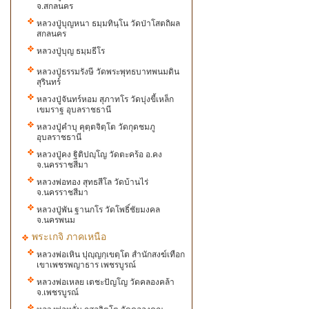
จ.สกลนคร
หลวงปู่บุญหนา ธมฺมทินฺโน วัดป่าโสตถิผล
สกลนคร
หลวงปู่บุญ ธมฺมธีโร
หลวงปู่ธรรมรังษี วัดพระพุทธบาทพนมดิน
สุรินทร์
หลวงปู่จันทร์หอม สุภาทโร วัดบุ่งขี้เหล็ก
เขมราฐ อุบลราชธานี
หลวงปู่คำบุ คุตฺตจิตฺโต วัดกุดชมภู
อุบลราชธานี
หลวงปู่คง ฐิติปญฺโญ วัดตะคร้อ อ.คง
จ.นครราชสีมา
หลวงพ่อทอง​ สุทธ​สี​โล​ วัด​บ้านไร่
จ.นครราชสีมา
หลวงปู่พัน​ ฐ​า​นก​โร​ วัด​โพธิ์ชัย​มงคล
จ.นครพนม
พระเกจิ ภาคเหนือ
หลวงพ่อเหิน ปุญฺญกฺเขตฺโต สำนักสงฆ์เทือก
เขาเพชรพญาธาร เพชรบูรณ์
หลวงพ่อเหลย​ เ​ต​ชะ​ปัญโญ​ วัด​คลอง​คล้า
จ.เพชรบูรณ์
หลวงพ่อหวั่น กุสลจิตฺโต วัดคลองคูณ